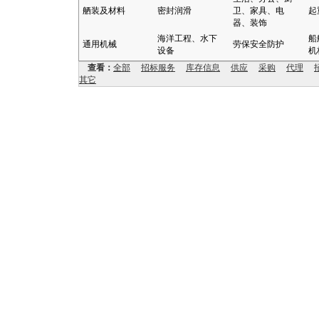
舾装及材料
密封润滑
卫、家具、电
起
器、装饰
海洋工程、水下
船
通用机械
劳保安全防护
设备
机
查看：
全部
招标服务
库存信息
供应
采购
代理
其它