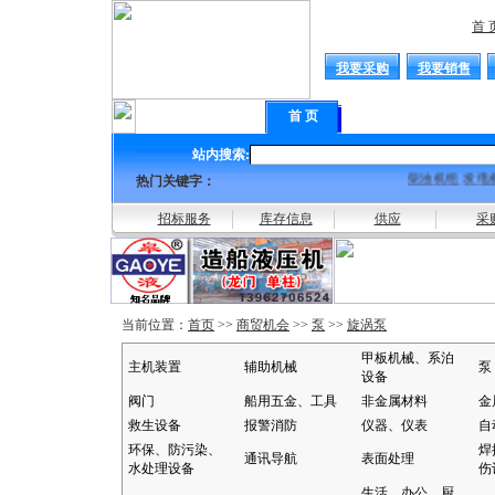
首 
我要采购
我要销售
首 页
供求商机
|
产品库
|
站内搜索:
柴油机组
发电
热门关键字：
招标服务
库存信息
供应
采
当前位置：
首页
>>
商贸机会
>>
泵
>>
旋涡泵
甲板机械、系泊
主机装置
辅助机械
泵
设备
阀门
船用五金、工具
非金属材料
金
救生设备
报警消防
仪器、仪表
自
环保、防污染、
焊
通讯导航
表面处理
水处理设备
伤
生活、办公、厨